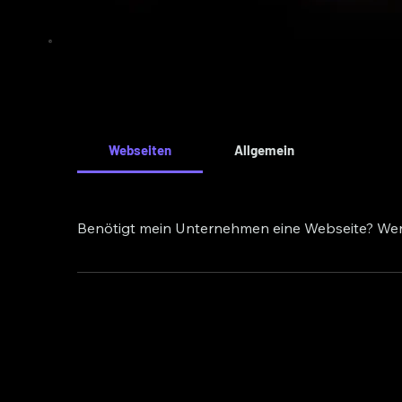
Webseiten
Allgemein
Benötigt mein Unternehmen eine Webseite? Wen
Nahezu jedes Unternehmen lässt sich zur heutig
oder bestimmten Produkt. Wenn Sie dort nicht zu
nicht online repräsentieren, obwohl es so einfa
Dienstleistungen online zu repräsentieren und p
Anfahrtsbeschreibungen, Bildern Ihres Standort
bringen so Ihren Kundenstamm zum Steigern.